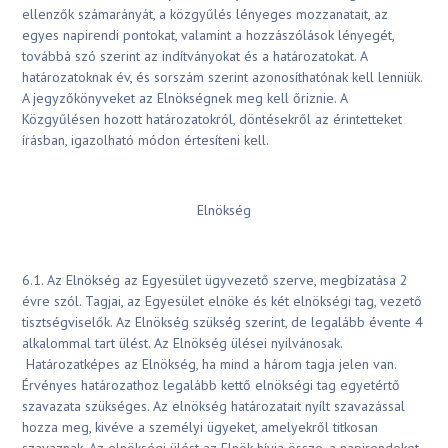
ellenzők számarányát, a közgyűlés lényeges mozzanatait, az
egyes napirendi pontokat, valamint a hozzászólások lényegét,
továbbá szó szerint az indítványokat és a határozatokat. A
határozatoknak év, és sorszám szerint azonosíthatónak kell lenniük.
A jegyzőkönyveket az Elnökségnek meg kell őriznie. A
Közgyűlésen hozott határozatokról, döntésekről az érintetteket
írásban, igazolható módon értesíteni kell.
Elnökség
6.1. Az Elnökség az Egyesület ügyvezető szerve, megbízatása 2
évre szól. Tagjai, az Egyesület elnöke és két elnökségi tag, vezető
tisztségviselők. Az Elnökség szükség szerint, de legalább évente 4
alkalommal tart ülést. Az Elnökség ülései nyilvánosak.
Határozatképes az Elnökség, ha mind a három tagja jelen van.
Érvényes határozathoz legalább kettő elnökségi tag egyetértő
szavazata szükséges. Az elnökség határozatait nyílt szavazással
hozza meg, kivéve a személyi ügyeket, amelyekről titkosan