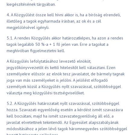
kiegészítésének tárgyában.
4. A Közgyűlést össze kell hívni akkor is, ha a bíróság elrendeli,
illetőleg a tagok egyharmada írásban, az ok és a cél
megjelölésével igényli.
5.1. A rendes Közgyűlés akkor határozatképes, ha azon a rendes
tagok legalább 50 %-a + 1 fő jelen van. Erre a tagokat a
meghívóban figyelmeztetni kell.
A Közgyűlés lefolytatásához levezető elnököt,
jegyzőkönyvvezetőt és kettő hitelesítőt kell választani. Ezen
személyekre először az elnök tesz javaslatot, de bármely tagnak
joga van más személyeket is jelölni. A jelölést elfogadó
személyek közül a Közgyűlés nyílt szavazással, szótöbbséggel
választja meg közgyűlési tisztségviselőket.
5.2. A Közgyűlés határozatait nyílt szavazással, szótöbbséggel
hozza. Szavazati egyenlőség esetén a kérdést ismét szavazásra
kell bocsátani, majd ha ismét szavazategyenlőség áll elő, a
javaslat elvetettnek tekintendő. Az Egyesület alapszabályának
módosításához a jelen lévő tagok háromnegyedes szótöbbséggel