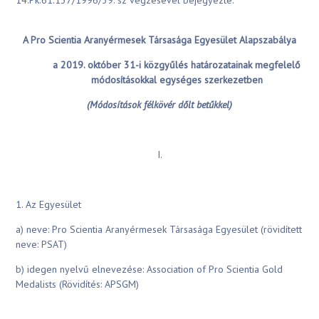
14.Pk.61.137/1996/39. sz végzésével bejegyezte.
A Pro Scientia Aranyérmesek Társasága Egyesület Alapszabálya
a 2019. október 31-i közgyűlés határozatainak megfelelő
módosításokkal egységes szerkezetben
(Módosítások félkövér dőlt betűkkel)
I.
1. Az Egyesület
a) neve: Pro Scientia Aranyérmesek Társasága Egyesület (rövidített
neve: PSAT)
b) idegen nyelvű elnevezése: Association of Pro Scientia Gold
Medalists (Rövidítés: APSGM)