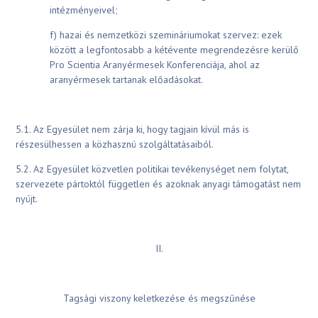
intézményeivel;
f) hazai és nemzetközi szemináriumokat szervez: ezek
között a legfontosabb a kétévente megrendezésre kerülő
Pro Scientia Aranyérmesek Konferenciája, ahol az
aranyérmesek tartanak előadásokat.
5.1. Az Egyesület nem zárja ki, hogy tagjain kívül más is
részesülhessen a közhasznú szolgáltatásaiból.
5.2. Az Egyesület közvetlen politikai tevékenységet nem folytat,
szervezete pártoktól független és azoknak anyagi támogatást nem
nyújt.
II.
Tagsági viszony keletkezése és megszűnése