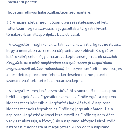
-napirendi pontok
-figyelemfelhívás határozatképtelenség esetére.
3.3.A napirendet a meghívóban olyan részletességgel kell
feltüntetni, hogy a szavazásra jogosultak a tárgyalni kívánt
témakörökben álláspontjukat kialakíthassák
- A közgyűlési meghívónak tartalmaznia kell azt a figyelmeztetést,
hogy amennyiben az eredeti időpontra összehívott Közgyűlés
határozatképtelen, úgy a határozatképtelenség miatt
elhalasztott
Közgyűlés az eredeti meghívóban szereplő napon (a meghívóban
meghatározott későbbi időpontban)
és helyen ismételten összeül, és
az eredeti napirendben felvett kérdésekben a megjelentek
számára való tekintet nélkül határozatképes.
- A közgyűlési meghívó kézbesítésétől számított 5 munkanapon
belül a tagok és az Egyesület szervei az Elnökségtől a napirend
kiegészítését kérhetik, a kiegészítés indoklásával. A napirend
kiegészítésének tárgyában az Elnökség jogosult dönteni. Ha a
napirend kiegészítése iránti kérelemről az Elnökség nem dönt
vagy azt elutasítja, a közgyűlés a napirend elfogadásáról szóló
határozat meghozatalát megelőzően külön dönt a napirend