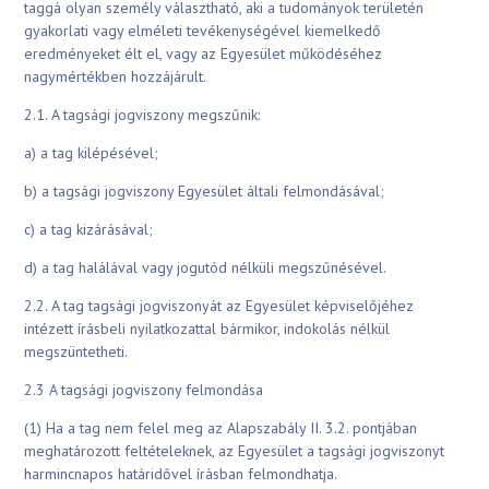
taggá olyan személy választható, aki a tudományok területén
gyakorlati vagy elméleti tevékenységével kiemelkedő
eredményeket élt el, vagy az Egyesület működéséhez
nagymértékben hozzájárult.
2.1. A tagsági jogviszony megszűnik:
a) a tag kilépésével;
b) a tagsági jogviszony Egyesület általi felmondásával;
c) a tag kizárásával
;
d) a tag halálával vagy jogutód nélküli megszűnésével.
2.2. A tag tagsági jogviszonyát az Egyesület képviselőjéhez
intézett írásbeli nyilatkozattal bármikor, indokolás nélkül
megszüntetheti.
2.3 A tagsági jogviszony felmondása
(1) Ha a tag nem felel meg az Alapszabály II. 3.2. pontjában
meghatározott feltételeknek, az Egyesület a tagsági jogviszonyt
harmincnapos határidővel írásban felmondhatja.