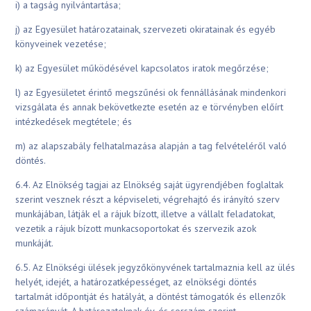
i) a tagság nyilvántartása;
j) az Egyesület határozatainak, szervezeti okiratainak és egyéb
könyveinek vezetése;
k) az Egyesület működésével kapcsolatos iratok megőrzése;
l) az Egyesületet érintő megszűnési ok fennállásának mindenkori
vizsgálata és annak bekövetkezte esetén az e törvényben előírt
intézkedések megtétele; és
m) az alapszabály felhatalmazása alapján a tag felvételéről való
döntés.
6.4. Az Elnökség tagjai az Elnökség saját ügyrendjében foglaltak
szerint vesznek részt a képviseleti, végrehajtó és irányító szerv
munkájában, látják el a rájuk bízott, illetve a vállalt feladatokat,
vezetik a rájuk bízott munkacsoportokat és szervezik azok
munkáját.
6.5. Az Elnökségi ülések jegyzőkönyvének tartalmaznia kell az ülés
helyét, idejét, a határozatképességet, az elnökségi döntés
tartalmát időpontját és hatályát, a döntést támogatók és ellenzők