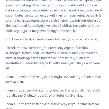
szavaznak. Az elnökségi ülést az Elnök hívja össze, a napirendeket
a meghívóval együtt az ülés előtt 8 napon belül kell kipostázni.
Határozatképtelenség esetén az elnökségi ülést 3 napon túl, de 8
napon belül ismételten össze kell hívni, a megismételt összehívás
során a határozatképességre az első ízben összehívott elnökségi
ülés határozatképességére vonatkozó előírás irányadó, erről az
elnökség tagjait a meghívóban figyelmeztetni kell.
6.2. A vezető tisztségviselő csak olyan nagykorú személy lehet,
-akinek cselekvőképességét a tevékenysége ellátásához
szükséges körben nem korlátozták, bűncselekmény elkövetése
miatt szabadságvesztés büntetésre nem ítéltek, büntetett
előélethez fűződő hátrányos következmények hatálya alatt nem
áll.
-nem áll a vezető tisztségviselői foglalkozástól jogerősen eltiltás
hatálya alatt.
-nem áll az Egyesület által folytatott tevékenységnek megfelelő
foglalkozástól eltiltó jogerős bírói ítélet hatálya alatt.
-nem áll a vezető tisztségviselői tevékenységtől eltiltás hatálya