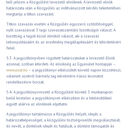
kell jelezni a Közgyűlést levezető elnöknek. A levezető elnök
határozata után a Közgyűlés az indítványozott kérdés tekintetében
megtartja a titkos szavazást.
Titkos szavazás esetén a Közgyűlés egyszerű szótöbbséggel,
nyílt szavazással 3 tagú szavazatszámláló bizottságot választ. A
bizottság a tagok közül elnököt választ, aki a szavazás
lebonyolításáért és az eredmény megállapításáért és kihirdetésért
felel.
5.3. A jegyzőkönyvben rögzített határozatokat a levezető Elnök
azonnal, szóban kihirdeti. Az elnökség az Egyesület honlapján –
www.psat.hu
– a jegyzőkönyv elkészültét követő napon közzéteszi,
valamint azokról bármely tag kérelmére írásos kivonatot
rendelkezésre bocsát.
5.4. A jegyzőkönyvvezető a Közgyűlést követő 3 munkanapon
belül közteles a jegyzőkönyvet elkészíteni és a hitelesítőkkel
együtt aláírva az elnöknek eljuttatni.
A jegyzőkönyv tartalmazza a Közgyűlés helyét, idejét, a
határozatképességet, a közgyűlési tisztségviselők megválasztását,
és nevét, a döntések idejét és hatályát, a döntést támogatók és