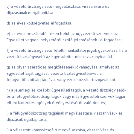
c) a vezető tisztségviselő megválasztása, visszahívása és
díjazásának megállapítása;
d) az éves költségvetés elfogadása;
e) az éves beszámoló - ezen belül az ügyvezető szervnek az
Egyesület vagyoni helyzetéről szóló jelentésének - elfogadása;
f) a vezető tisztségviselő feletti munkáltatói jogok gyakorlása, ha a
vezető tisztségviselő az Egyesülettel munkaviszonyban áll;
g) az olyan szerződés megkötésének jóváhagyása, amelyet az
Egyesület saját tagjával, vezető tisztségviselőjével, a
felügyelőbizottság tagjával vagy ezek hozzátartozójával köt;
h) a jelenlegi és korábbi Egyesületi tagok, a vezető tisztségviselők
és a felügyelőbizottsági tagok vagy más Egyesületi szervek tagjai
elleni kártérítési igények érvényesítéséről való döntés;
i) a felügyelőbizottság tagjainak megválasztása, visszahívásuk és
díjazásuk egállapítása;
j) a választott könyvvizsgáló megválasztása, visszahívása és