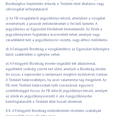
Bizottsághoz bejelentés érkezik, e Testület dönt általános vagy
célvizsgálat lefolytatásáról.
c) Az FB vizsgálatáról jegyzőkönyv készül, amelyben a vizsgálat
eredményét, a javasolt intézkedéseket is fel kell tüntetni. A
jegyzőkönyv az Egyesület Elnökének bemutatandó. Az Elnök a
jegyzőkönyvben foglaltakra észrevételt tehet, amelyet vagy
záradékként kell a jegyzőkönyvre vezetni, vagy ahhoz mellékelni.
d) A Felügyelő Bizottság a vizsgálatokhoz az Egyesület költségére
külső szakértőket is igénybe vehet.
e) A Felügyelő Bizottság évente legalább két alkalommal,
egyébként szükség szerint tart ülést, amelyet a Bizottság elnöke
hív össze, a napirendet is tartalmazó meghívó közlésével, írásban.
A Testület határozatképes, ha azon valamennyi tag megjelent. Az
FB, mint Testület határozatait nyílt szavazással, egyszerű
szótöbbséggel hozza. Az FB ülésről jegyzőkönyv készül, amelyet
az elnök és jegyzőkönyvvezető ír alá. A jegyzőkönyvbe
belefoglalandók a Testület által hozott döntések.
8.8. A Felügyelő Bizottság működésének részletes szabályait