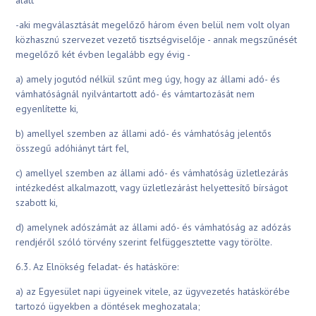
alatt
-aki megválasztását megelőző három éven belül nem volt olyan
közhasznú szervezet vezető tisztségviselője - annak megszűnését
megelőző két évben legalább egy évig -
a) amely jogutód nélkül szűnt meg úgy, hogy az állami adó- és
vámhatóságnál nyilvántartott adó- és vámtartozását nem
egyenlítette ki,
b) amellyel szemben az állami adó- és vámhatóság jelentős
összegű adóhiányt tárt fel,
c) amellyel szemben az állami adó- és vámhatóság üzletlezárás
intézkedést alkalmazott, vagy üzletlezárást helyettesítő bírságot
szabott ki,
d) amelynek adószámát az állami adó- és vámhatóság az adózás
rendjéről szóló törvény szerint felfüggesztette vagy törölte.
6.3. Az Elnökség feladat- és hatásköre:
a) az Egyesület napi ügyeinek vitele, az ügyvezetés hatáskörébe
tartozó ügyekben a döntések meghozatala;