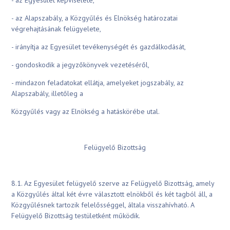
- az Egyesület képviselete,
- az Alapszabály, a Közgyűlés és Elnökség határozatai
végrehajtásának felügyelete,
- irányítja az Egyesület tevékenységét és gazdálkodását,
- gondoskodik a jegyzőkönyvek vezetéséről,
- mindazon feladatokat ellátja, amelyeket jogszabály, az
Alapszabály, illetőleg a
Közgyűlés vagy az Elnökség a hatáskörébe utal.
Felügyelő Bizottság
8.1. Az Egyesület felügyelő szerve az Felügyelő Bizottság, amely
a Közgyűlés által két évre választott elnökből és két tagból áll, a
Közgyűlésnek tartozik felelősséggel, általa visszahívható. A
Felügyelő Bizottság testületként működik.