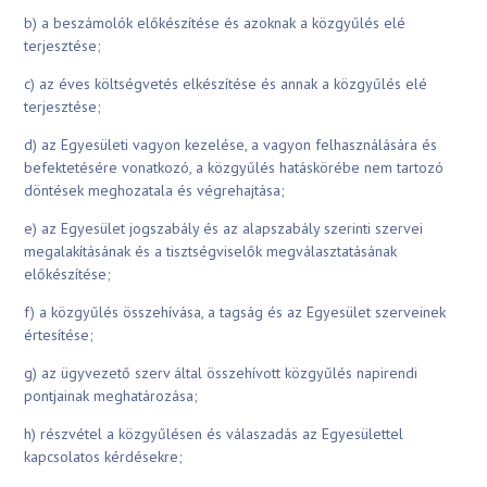
b) a beszámolók előkészítése és azoknak a közgyűlés elé
terjesztése;
c) az éves költségvetés elkészítése és annak a közgyűlés elé
terjesztése;
d) az Egyesületi vagyon kezelése, a vagyon felhasználására és
befektetésére vonatkozó, a közgyűlés hatáskörébe nem tartozó
döntések meghozatala és végrehajtása;
e) az Egyesület jogszabály és az alapszabály szerinti szervei
megalakításának és a tisztségviselők megválasztatásának
előkészítése;
f) a közgyűlés összehívása, a tagság és az Egyesület szerveinek
értesítése;
g) az ügyvezető szerv által összehívott közgyűlés napirendi
pontjainak meghatározása;
h) részvétel a közgyűlésen és válaszadás az Egyesülettel
kapcsolatos kérdésekre;