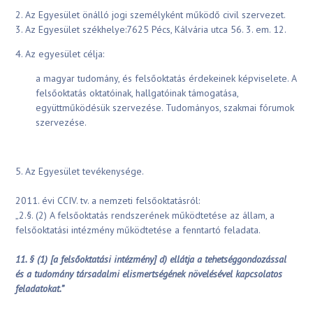
2. Az Egyesület önálló jogi személyként működő civil szervezet.
3. Az Egyesület székhelye:7625 Pécs, Kálvária utca 56. 3. em. 12.
4. Az egyesület célja:
a magyar tudomány, és felsőoktatás érdekeinek képviselete. A
felsőoktatás oktatóinak, hallgatóinak támogatása,
együttműködésük szervezése. Tudományos, szakmai fórumok
szervezése.
5. Az Egyesület tevékenysége.
2011. évi CCIV. tv. a nemzeti felsőoktatásról:
„2.§. (2) A felsőoktatás rendszerének működtetése az állam, a
felsőoktatási intézmény működtetése a fenntartó feladata.
11. § (1) [a felsőoktatási intézmény] d) ellátja a tehetséggondozással
és a tudomány társadalmi elismertségének növelésével kapcsolatos
feladatokat.”