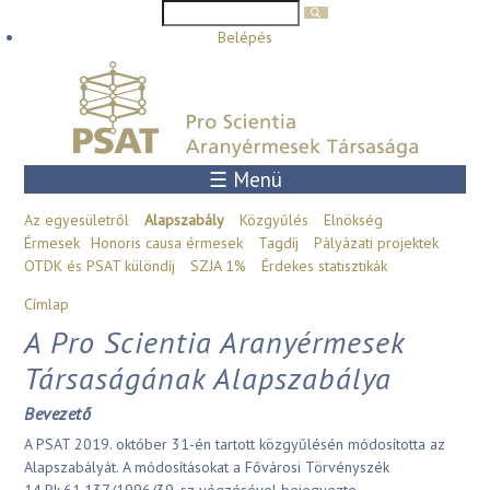
Keresés űrlap
Keresés
Ugrás a tartalomra
Belépés
☰ Menü
Az egyesületről
Alapszabály
Közgyűlés
Elnökség
Érmesek
Honoris causa érmesek
Tagdíj
Pályázati projektek
OTDK és PSAT különdíj
SZJA 1%
Érdekes statisztikák
Jelenlegi hely
Címlap
A Pro Scientia Aranyérmesek
Társaságának Alapszabálya
Bevezető
A PSAT 2019. október 31-én tartott közgyűlésén módosította az
Alapszabályát. A módosításokat a Fővárosi Törvényszék