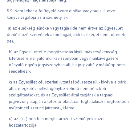
(ügyrendjét) maga állapítja meg.
8.9. Nem lehet a felügyelő szerv elnöke vagy tagja, illetve
könyvvizsgálója az a személy, aki
a) az elnökség elnöke vagy tagja (ide nem értve az Egyesület
döntéshozó szervének azon tagjait, akik tisztséget nem töltenek
be),
b) az Egyesülettel e megbízatásán kívüli más tevékenység
kifejtésére irányuló munkaviszonyban vagy munkavégzésre
irányuló egyéb jogviszonyban áll, ha jogszabály másképp nem
rendelkezik,
c) az Egyesület cél szerinti juttatásából részesül - kivéve a bárki
által megkötés nélkül igénybe vehető nem pénzbeli
szolgáltatásokat, és az Egyesület által tagjának a tagsági
jogviszony alapján a létesítő okiratban foglaltaknak megfelelően
nyújtott cél szerinti juttatást -, illetve
d) az a)-c) pontban meghatározott személyek közeli
hozzátartozója.