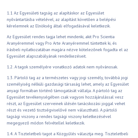
1.1 Az Egyesületi tagság az alapításkor az Egyesület
nyilvántartásba vételével, az alapítást követően a belépési
kérelemnek az Elnökség általi elfogadásával keletkezik.
Az Egyesület rendes tagja lehet mindenki, akit Pro Scientia
Aranyéremmel vagy Pro Arte Aranyéremmel tüntettek ki, és
írásbeli nyilatkozatában magára nézve kötelezőnek fogadta el az
Egyesület alapszabályának rendelkezéseit.
1.2. A tagok személyére vonatkozó adatok nem nyilvánosak.
1.3. Pártoló tag az a természetes vagy jogi személy, továbbá jogi
személyiség nélküli gazdasági társaság lehet, amely az Egyesület
anyagi formában történő támogatását vállalja. A pártoló tag az
Egyesület tevékenységében csak vagyoni hozzájárulással vesz
részt, az Egyesület szerveinek ülésén tanácskozási joggal vehet
részt és vezető tisztségviselővé nem választható. A pártoló
tagsági viszony a rendes tagsági viszony keletkezésével
megegyező módon felvétellel keletkezik.
1.4. A Tiszteletbeli tagot a Közgyűlés választja meg. Tiszteletbeli