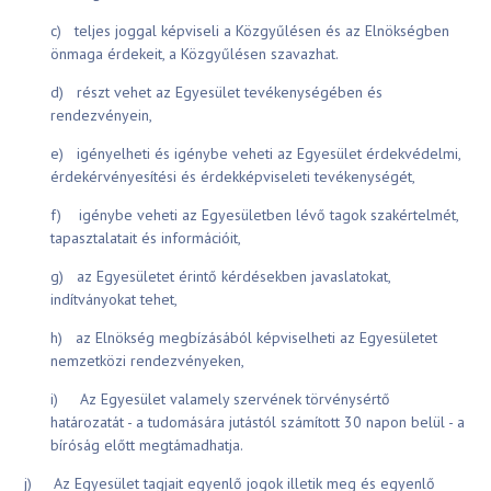
c) teljes joggal képviseli a Közgyűlésen és az Elnökségben
önmaga érdekeit, a Közgyűlésen szavazhat.
d) részt vehet az Egyesület tevékenységében és
rendezvényein,
e) igényelheti és igénybe veheti az Egyesület érdekvédelmi,
érdekérvényesítési és érdekképviseleti tevékenységét,
f) igénybe veheti az Egyesületben lévő tagok szakértelmét,
tapasztalatait és információit,
g) az Egyesületet érintő kérdésekben javaslatokat,
indítványokat tehet,
h) az Elnökség megbízásából képviselheti az Egyesületet
nemzetközi rendezvényeken,
i) Az Egyesület valamely szervének törvénysértő
határozatát - a tudomására jutástól számított 30 napon belül - a
bíróság előtt megtámadhatja.
j) Az Egyesület tagjait egyenlő jogok illetik meg és egyenlő