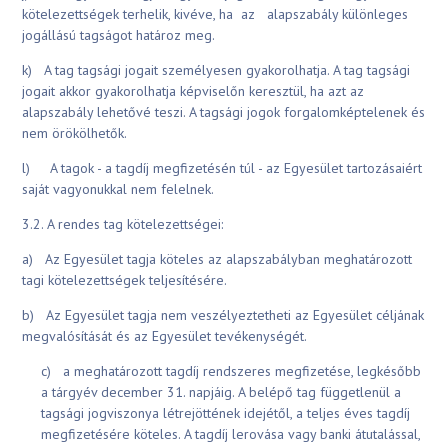
kötelezettségek terhelik, kivéve, ha az alapszabály különleges
jogállású tagságot határoz meg.
k) A tag tagsági jogait személyesen gyakorolhatja. A tag tagsági
jogait akkor gyakorolhatja képviselőn keresztül, ha azt az
alapszabály lehetővé teszi. A tagsági jogok forgalomképtelenek és
nem örökölhetők.
l) A tagok - a tagdíj megfizetésén túl - az Egyesület tartozásaiért
saját vagyonukkal nem felelnek.
3.2. A rendes tag kötelezettségei:
a) Az Egyesület tagja köteles az alapszabályban meghatározott
tagi kötelezettségek teljesítésére.
b) Az Egyesület tagja nem veszélyeztetheti az Egyesület céljának
megvalósítását és az Egyesület tevékenységét.
c) a meghatározott tagdíj rendszeres megfizetése, legkésőbb
a tárgyév december 31. napjáig. A belépő tag függetlenül a
tagsági jogviszonya létrejöttének idejétől, a teljes éves tagdíj
megfizetésére köteles. A tagdíj lerovása vagy banki átutalással,