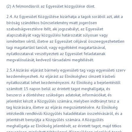
(2) A felmondásról az Egyesület közgyűlése dönt.
2.4. Az Egyesület Közgyűlése kizárhatja a tagok sorából azt, akit a
bíróság szándékos bűncselekmény miatt jogerősen
szabadságvesztésre ítélt, aki jogszabályt, az Egyesület
alapszabályát vagy közgyűlési határozatát súlyosan vagy
ismételten sértő, illetve az Egyesület céljával összeegyezhetetlen
tagi magatartást tanúsít, vagy egyébként magatartásával,
nyilatkozataival veszélyezteti az Egyesület feladatainak
megvalósulását, kedvező társadalmi megítélését.
2.5.A kizárási eljárást bármely egyesületi tag vagy egyesületi szerv
kezdeményezheti. Az eljárást az Elnökséghez címzett írásbeli
nyilatkozattal lehet kezdeményezni. Az Elnökség a bejelentéstől
számított 15 napon belül az érintett tagot meghallgatja, és
beszerzi a döntéshez szükséges adatokat, információkat, és
jelentést készít a Közgyűlés számára, melyben indítványt tesz a
tag kizárására, illetve az eljárás megszüntetésére. Az Elnökség
intézkedik rendkívüli Közgyűlés haladéktalan összehívásáról, és a
jelentését benyújtja a Közgyűlés számára. A Közgyűlés
meghallgatja az Elnökség jelentését, az érintett tagot, majd titkos