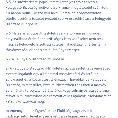
8.5. Az intézkedésre jogosult testületet (vezető szervet) a
Felügyelő Bizottság indítványára − annak megtételétől számított
30 napon belül − össze kell hívni. E határidő eredménytelen
eltelte esetén a testület (vezető szerv) összehívására a Felügyelő
Bizottság is jogosult.
8.6. Ha az arra jogosult testületi szerv a törvényes működés
helyreállítása érdekében szükséges intézkedéseket nem teszi
meg, az Felügyelő Bizottság köteles haladéktalanul értesíteni a
törvényességi ellenőrzést ellátó ügyészséget.
8.7. A Felügyelő Bizottság működése
a) A Felügyelő Bizottság (FB) köteles az Egyesület tevékenységét
évente legalább egy alkalommal megvizsgálni és arról az
Elnökséget és a Közgyűlést tájékoztatni. Egyébként a Felügyelő
Bizottság, mint testület, éves munkatervben rögzítheti a tárgyév
során általa lefolytatandó általános vagy célirányos vizsgálatainak
tervét. A munkatervben előirányzott célvizsgálatok lefolytatását az
FB Elnöke szervezi meg.
b) Amennyiben az Egyesület, az Elnökség vagy vezető
tisztségviselők tevékenységével összefüggésben a Felügyelő