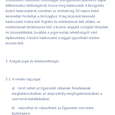
szavazáson, minősített többséggel (Közgyűlésen jelenlévő tagok
kétharmados többségével) hozza meg határozatát. A Közgyűlés
kizáró határozatával szemben az érintett tag 30 napon belül
keresettel fordulhat a bírósághoz. A tag kizárását kimondó
határozatot írásba kell foglalni és indokolással kell ellátni; az
indokolásnak tartalmaznia kell a kizárás alapjául szolgáló tényeket
és bizonyítékokat, továbbá a jogorvoslati lehetőségről való
tájékoztatást. A kizáró határozatot a taggal igazolható módon
közölni kell.
3. A tagok jogai és kötelezettségei
3.1. A rendes tag jogai:
a) részt vehet az Egyesület céljainak, feladatainak
meghatározásában, az alapszabály megfogalmazásában, a
szervezet kialakításában,
b) választhat és választható az Egyesület szerveibe,
tisztségeire,