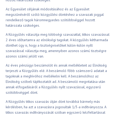
hozott határozata szükséges.
Az Egyesület céljának módosításához és az Egyesület
megszűnéséről szóló közgyűlési döntéshez a szavazati joggal
rendelkező tagok háromnegyedes szótöbbséggel hozott
határozata szükséges.
A Közgyűlés választja meg többségi szavazattal, titkos szavazással
2 éves időtartamra az elnökségi tagokat. A közgyűlés kétharmada
dönthet úgy is, hogy a tisztségviselőket külön-külön nyílt
szavazással választja meg, amennyiben azonos számú tisztségre
azonos számú jelölt van.
Az éves pénzügyi beszámolót és annak mellékleteit az Elnökség
terjeszti a Közgyűlés elé. A beszámoló főbb számszerű adatait a
tagoknak a meghívóhoz mellékelni kell. A beszámolóhoz az
Elnökség szóbeli tájékoztatót ad. A beszámoló megvitatása után
annak elfogadásáról a Közgyűlés nyílt szavazással, egyszerű
szótöbbséggel dönt.
A Közgyűlés titkos szavazás útján dönt továbbá bármely más
kérdésben, ha azt a szavazásra jogosultak 1/3-a indítványozza. A
titkos szavazás indítványozását szóban egyszerű kézfeltartással