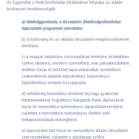
Az Egyesület a fenti közfeladat ellátásában folytatja az alábbi
közhasznú tevékenységét:
a) tehetséggondozás, a társadalmi felelősségvállaláshoz
kapcsolódó programok szervezése;
b) a tudomány és az oktatás társadalmi megbecsülésének
emelése;
c) a magyar tudomány színvonalának emelése érdekében
széles látókörű, modern szemléletű, már pályakezdőként
értékes hazai és külföldi tapasztalatokkal rendelkező
szakemberek, kutatók képzéséhez, tudományos
fejlődéséhez történő hozzájárulás;
d) lehetőség biztosítása elméleti és/vagy gyakorlati
kutatómunkával foglalkozó hallgatók, fiatal diplomások
hazai és nemzetközi tudományos tapasztalatcseréjére,
valamint a nemzetközi tudományos életbe való
bekapcsolódásuk elősegítése.
e) kapcsolatot tart hazai és nemzetközi állami, társadalmi
szervezetekkel, valamint a gazdasági szféra