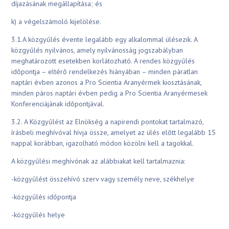
díjazásának megállapítása; és
k) a végelszámoló kijelölése.
3.1.A közgyűlés évente legalább egy alkalommal ülésezik. A
közgyűlés nyilvános, amely nyilvánosság jogszabályban
meghatározott esetekben korlátozható. A rendes közgyűlés
időpontja – eltérő rendelkezés hiányában – minden páratlan
naptári évben azonos a Pro Scientia Aranyérmek kiosztásának,
minden páros naptári évben pedig a Pro Scientia Aranyérmesek
Konferenciájának időpontjával.
3.2. A Közgyűlést az Elnökség a napirendi pontokat tartalmazó,
írásbeli meghívóval hívja össze, amelyet az ülés előtt legalább 15
nappal korábban, igazolható módon közölni kell a tagokkal.
A közgyűlési meghívónak az alábbiakat kell tartalmaznia:
-közgyűlést összehívó szerv vagy személy neve, székhelye
-közgyűlés időpontja
-közgyűlés helye