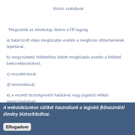
Közös szabályok
Megszűnik az elnökségi, illetve a FB tagság:
a) határozott idejű megbízatás esetén a megbízás időtartamának
lejártával;
b) megszüntető feltételhez kötött megbízatás esetén a feltétel
bekövetkezésével;
c) visszahívással;
d) lemondással;
e) a vezető tisztségviselő halálával vagy jogutód nélküli
megszűnésével;
A weboldalunkon sütiket használunk a legjobb felhasználói
f) a vezető tisztségviselő cselekvőképességének a tevékenysége
élmény biztosításához.
ellátásához szükséges körben történő korlátozásával;
Elfogadom
g) a vezető tisztségviselővel szembeni kizáró vagy