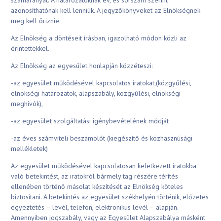
számarányát. A határozatoknak év, és sorszám szerint
azonosíthatónak kell lenniük. A jegyzőkönyveket az Elnökségnek
meg kell őriznie.
Az Elnökség a döntéseit írásban, igazolható módon közli az
érintettekkel.
Az Elnökség az egyesület honlapján közzéteszi:
-az egyesület működésével kapcsolatos iratokat,(közgyűlési,
elnökségi határozatok, alapszabály, közgyűlési, elnökségi
meghívók),
-az egyesület szolgáltatási igénybevételének módját
-az éves számviteli beszámolót (kiegészítő és közhasznúsági
mellékletek)
Az egyesület működésével kapcsolatosan keletkezett iratokba
való betekintést, az iratokról bármely tag részére térítés
ellenében történő másolat készítését az Elnökség köteles
biztosítani. A betekintés az egyesület székhelyén történik, előzetes
egyeztetés – levél, telefon, elektronikus levél – alapján.
Amennyiben jogszabály, vagy az Egyesület Alapszabálya másként