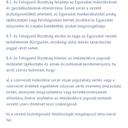
8.2. Az Felügyelő Bizottság feladata az Egyesület működésének
és gazdálkodásának ellenőrzése. Ennek során a vezető
tisztségviselőktől jelentést, az Egyesület munkavállalóitól pedig
tájékoztatást vagy felvilágosítást kérhet, továbbá az Egyesület
könyveibe és irataiba betekinthet, azokat megvizsgálhatja.
8.3. Az Felügyelő Bizottság elnöke és tagja az Egyesület vezető
testületeinek (Közgyűlés, elnökségi ülés) ülésén tanácskozási
joggal részt vehet.
8.4. Az Felügyelő Bizottság köteles az intézkedésre jogosult
testületet tájékoztatni és annak összehívását kezdeményezni, ha
arról szerez tudomást, hogy:
a) a szervezet működése során olyan jogszabály sértés vagy a
szervezet érdekeit egyébként súlyosan sértő esemény (mulasztás)
történ, amelynek megszüntetése vagy következményeinek
elhárítása, illetve enyhítése az intézkedésre jogosult testületi
vezető szerv döntését teszi szükségessé;
b) a vezető tisztségviselő felelősségét megalapozó tény merül
fel.