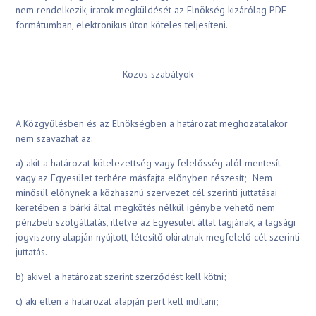
nem rendelkezik, iratok megküldését az Elnökség kizárólag PDF
formátumban, elektronikus úton köteles teljesíteni.
Közös szabályok
A Közgyűlésben és az Elnökségben a határozat meghozatalakor
nem szavazhat az:
a) akit a határozat kötelezettség vagy felelősség alól mentesít
vagy az Egyesület terhére másfajta előnyben részesít; Nem
minősül előnynek a közhasznú szervezet cél szerinti juttatásai
keretében a bárki által megkötés nélkül igénybe vehető nem
pénzbeli szolgáltatás, illetve az Egyesület által tagjának, a tagsági
jogviszony alapján nyújtott, létesítő okiratnak megfelelő cél szerinti
juttatás.
b) akivel a határozat szerint szerződést kell kötni;
c) aki ellen a határozat alapján pert kell indítani;