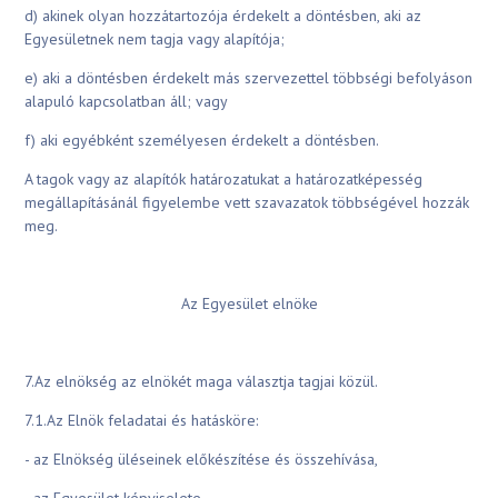
d) akinek olyan hozzátartozója érdekelt a döntésben, aki az
Egyesületnek nem tagja vagy alapítója;
e) aki a döntésben érdekelt más szervezettel többségi befolyáson
alapuló kapcsolatban áll; vagy
f) aki egyébként személyesen érdekelt a döntésben.
A tagok vagy az alapítók határozatukat a határozatképesség
megállapításánál figyelembe vett szavazatok többségével hozzák
meg.
Az Egyesület elnöke
7.Az elnökség az elnökét maga választja tagjai közül.
7.1.Az Elnök feladatai és hatásköre:
- az Elnökség üléseinek előkészítése és összehívása,