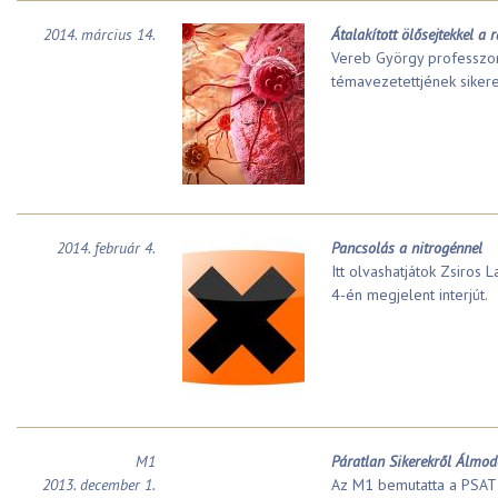
2014. március 14.
Átalakított ölősejtekkel a r
Vereb György professzor
témavezetettjének sikere
2014. február 4.
Pancsolás a nitrogénnel
Itt olvashatjátok Zsiros
4-én megjelent interjút.
M1
Páratlan Sikerekről Álmo
2013. december 1.
Az M1 bemutatta a PSAT 