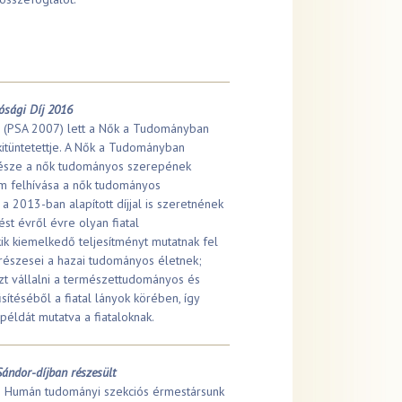
sági Díj 2016
 (PSA 2007) lett a Nők a Tudományban
 kitüntetettje. A Nők a Tudományban
része a nők tudományos szerepének
em felhívása a nők tudományos
a 2013-ban alapított díjjal is szeretnének
st évről évre olyan fiatal
kik kiemelkedő teljesítményt mutatnak fel
v részesei a hazai tudományos életnek;
zt vállalni a természettudományos és
ítéséből a fiatal lányok körében, így
példát mutatva a fiataloknak.
Sándor-díjban részesült
s Humán tudományi szekciós érmestársunk