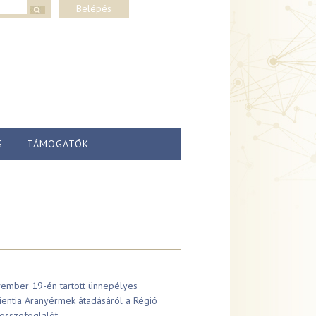
lap
Belépés
G
TÁMOGATÓK
ember 19-én tartott ünnepélyes
ientia Aranyérmek átadásáról a Régió
 összefoglalót.