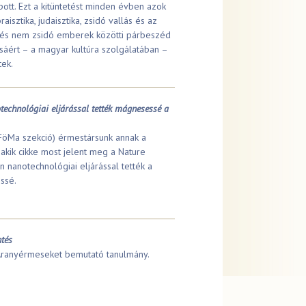
pott. Ezt a kitüntetést minden évben azok
aisztika, judaisztika, zsidó vallás és az
ó és nem zsidó emberek közötti párbeszéd
sáért – a magyar kultúra szolgálatában –
ek.
technológiai eljárással tették mágnesessé a
FöMa szekció) érmestársunk annak a
 akik cikke most jelent meg a Nature
n nanotechnológiai eljárással tették a
ssé.
ntés
a Aranyérmeseket bemutató tanulmány.