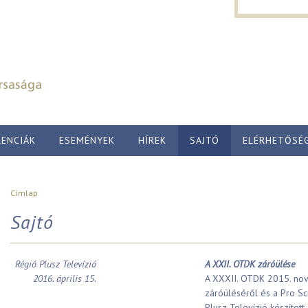
Keresés űr
Ugrás a tartalomra
Keresés
ENCIÁK
ESEMÉNYEK
HÍREK
SAJTÓ
ELÉRHETŐSÉ
Jelenlegi hely
Címlap
Sajtó
Régió Plusz Televízió
A XXII. OTDK záróülése
2016. április 15.
A XXXII. OTDK 2015. nov
záróüléséről és a Pro Sc
Plusz Televízió készített