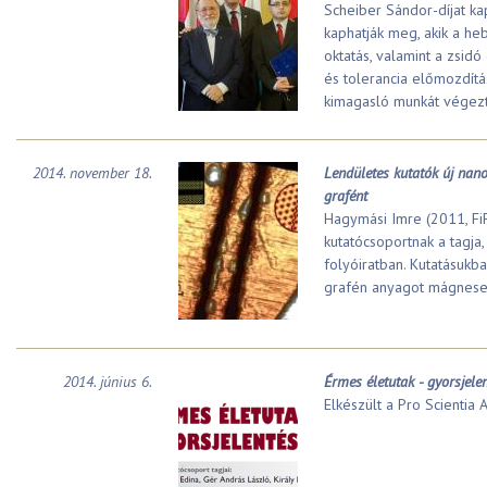
Scheiber Sándor-díjat ka
kaphatják meg, akik a hebr
oktatás, valamint a zsid
és tolerancia előmozdítá
kimagasló munkát végezt
2014. november 18.
Lendületes kutatók új nano
grafént
Hagymási Imre (2011, Fi
kutatócsoportnak a tagja,
folyóiratban. Kutatásukba
grafén anyagot mágnese
2014. június 6.
Érmes életutak - gyorsjele
Elkészült a Pro Scienti