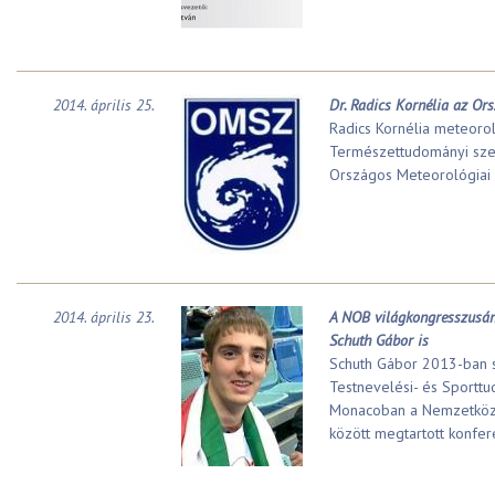
2014. április 25.
Dr. Radics Kornélia az Or
Radics Kornélia meteoro
Természettudományi sze
Országos Meteorológiai 
2014. április 23.
A NOB világkongresszusán 
Schuth Gábor is
Schuth Gábor 2013-ban s
Testnevelési- és Sporttu
Monacoban a Nemzetközi 
között megtartott konfere