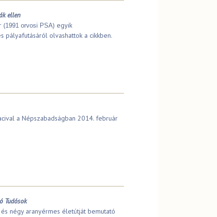
ák ellen
 (
) egyik
1991 orvosi PSA
s pályafutásáról olvashattok a cikkben.
 Lacival a Népszabadságban 2014. február
dó Tudósok
és négy aranyérmes életútját bemutató