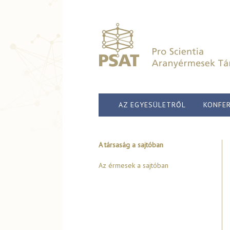
AZ EGYESÜLETRŐL
KONFER
A társaság a sajtóban
Az érmesek a sajtóban