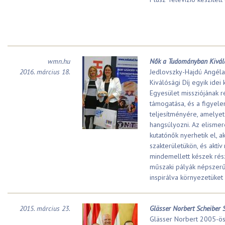
wmn.hu
Nők a Tudományban Kiváló
2016. március 18.
Jedlovszky-Hajdú Angéla
Kiválósági Díj egyik idei
Egyesület missziójának 
támogatása, és a figyel
teljesítményére, amelyet 
hangsúlyozni. Az elismeré
kutatónők nyerhetik el, a
szakterületükön, és aktí
mindemellett készek rés
műszaki pályák népszerűs
inspirálva környezetüket 
2015. március 23.
Glässer Norbert Scheiber 
Glässer Norbert 2005-ö