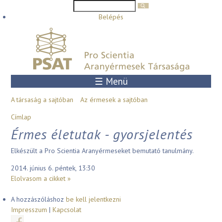
Keresés űrlap
Keresés
Ugrás a tartalomra
Belépés
☰ Menü
A társaság a sajtóban
Az érmesek a sajtóban
Jelenlegi hely
Címlap
Érmes életutak - gyorsjelentés
Elkészült a Pro Scientia Aranyérmeseket bemutató tanulmány.
2014. június 6. péntek, 13:30
Elolvasom a cikket »
A hozzászóláshoz
be kell jelentkezni
Impresszum
|
Kapcsolat