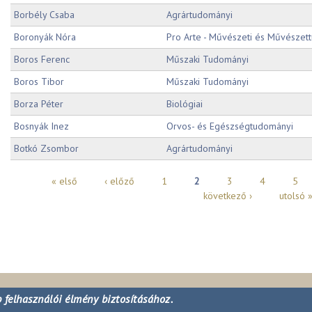
Borbély Csaba
Agrártudományi
Boronyák Nóra
Pro Arte - Művészeti és Művészet
Boros Ferenc
Műszaki Tudományi
Boros Tibor
Műszaki Tudományi
Borza Péter
Biológiai
Bosnyák Inez
Orvos- és Egészségtudományi
Botkó Zsombor
Agrártudományi
Oldalak
« első
‹ előző
1
2
3
4
5
következő ›
utolsó 
 felhasználói élmény biztosításához.