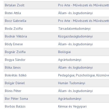
Birtalan Zsolt
Pro Arte - Művészeti és Művészet
Bistei Attila
Állam- és Jogtudományi
Bocz Gabriella
Pro Arte - Művészeti és Művészet
Boda Zsófia
Társadalomtudományi
Bodnár Viktória
Közgazdaságtudományi
Bődy Emese
Állam- és Jogtudományi
Bognár Zsófia
Biológiai
Bogya Sándor
Agrártudományi
Bóka János
Állam- és Jogtudományi
Bokrétás Ildikó
Pedagógiai, Pszichológiai, Közműv
Bolgár Dániel
Humán Tudományi
Bónis Péter
Állam- és Jogtudományi
Bor Péter Soma
Agrártudományi
Borbás Balázs
Kémiai és Vegyipari