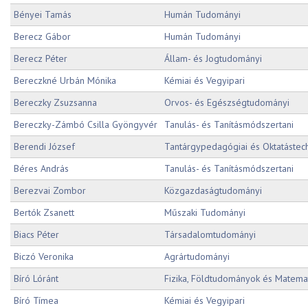
Bényei Tamás
Humán Tudományi
Berecz Gábor
Humán Tudományi
Berecz Péter
Állam- és Jogtudományi
Bereczkné Urbán Mónika
Kémiai és Vegyipari
Bereczky Zsuzsanna
Orvos- és Egészségtudományi
Bereczky-Zámbó Csilla Gyöngyvér
Tanulás- és Tanításmódszertani
Berendi József
Tantárgypedagógiai és Oktatástec
Béres András
Tanulás- és Tanításmódszertani
Berezvai Zombor
Közgazdaságtudományi
Bertók Zsanett
Műszaki Tudományi
Biacs Péter
Társadalomtudományi
Biczó Veronika
Agrártudományi
Bíró Lóránt
Fizika, Földtudományok és Matemat
Bíró Tímea
Kémiai és Vegyipari