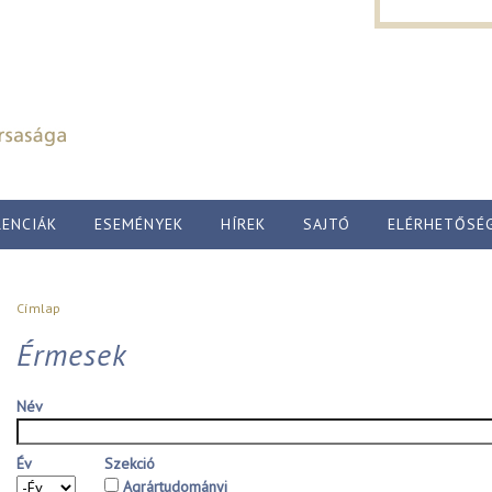
Keresés űr
Ugrás a tartalomra
Keresés
ENCIÁK
ESEMÉNYEK
HÍREK
SAJTÓ
ELÉRHETŐSÉ
Jelenlegi hely
Címlap
Érmesek
Név
Év
Szekció
Év
Agrártudományi