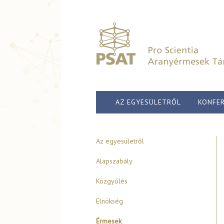
AZ EGYESÜLETRŐL
KONFER
Az egyesületről
Alapszabály
Közgyűlés
Elnökség
Érmesek