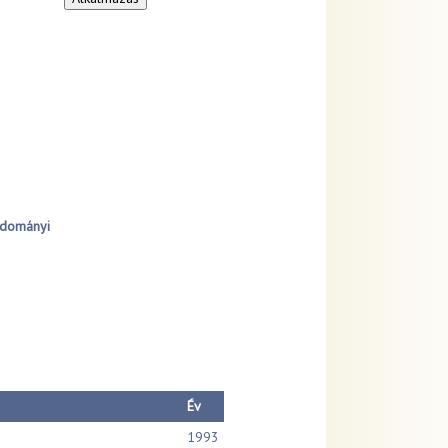
udományi
Év
1993