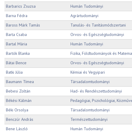
Barbarics Zsuzsa
Humán Tudományi
Barna Fédra
Agrártudományi
Baross Márk Tamás
Tanulás- és Tanításmódszertani
Barta Csaba
Orvos- és Egészségtudományi
Bartal Mária
Humán Tudományi
Bartók Blanka
Fizika, Földtudományok és Matemat
Bátai Bence
Orvos- és Egészségtudományi
Batki Júlia
Kémiai és Vegyipari
Baumann Tímea
Társadalomtudományi
Bebesi Zoltán
Had- és Rendészettudományi
Békési Kálmán
Pedagógiai, Pszichológiai, Közműv
Béki Orsolya
Társadalomtudományi
Benczúr András
Természettudományi
Bene László
Humán Tudományi