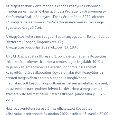
Az alapszabályunk értelmében a rendes közgyűlés időpontja
minden páros naptári évben azonos a Pro Scientia Aranyérmesek
Konferenciájának időpontjával. Ennek értelmében 2022. október
13. napjára összehívom a Pro Scientia Aranyérmesek Társasága
Egyesület Közgyűlését.
A közgyűlés helyszíne: Szegedi Tudományegyetem, Rektori épület,
Díszterem (Szeged, Dugonics tér 13.)
A közgyűlés időpontja: 2022. október 13. 19:45
A PSAT Alapszabálya III. rész 5.1. pontja értelmében a Közgyűlés
akkor határozatképes, ha azon a rendes tagok legalább 50 %-a + 1
fő jelen van. Amennyiben az eredeti időpontra összehívott
Közgyűlés határozatképtelen, úgy az elhalasztott Közgyűlés az
eredeti meghívóban szereplő napon (a meghívóban
meghatározott későbbi időpontban) és helyen ismételten összeül,
és az eredeti napirendben felvett kérdésekben a megjelentek
számára való tekintet nélkül határozatképes. (Alapszabály III. 3.3.
pont)
Határozatképtelenség esetén az elhalasztott Közgyűlés
változatlan napirenddel és módon 2022. október 13. napján 20.00