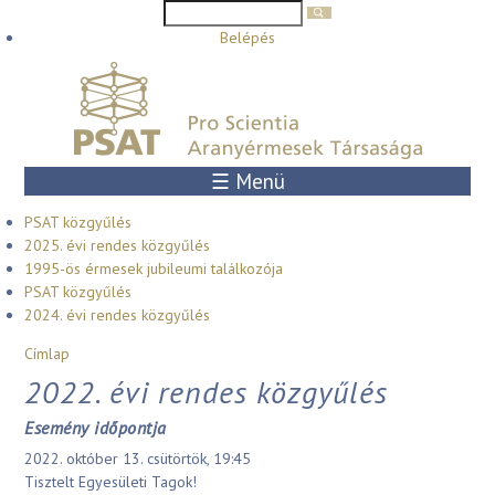
Keresés űrlap
Keresés
Ugrás a tartalomra
Belépés
☰ Menü
PSAT közgyűlés
2025. évi rendes közgyűlés
1995-ös érmesek jubileumi találkozója
PSAT közgyűlés
2024. évi rendes közgyűlés
Jelenlegi hely
Címlap
2022. évi rendes közgyűlés
Esemény időpontja
2022. október 13. csütörtök, 19:45
Tisztelt Egyesületi Tagok!