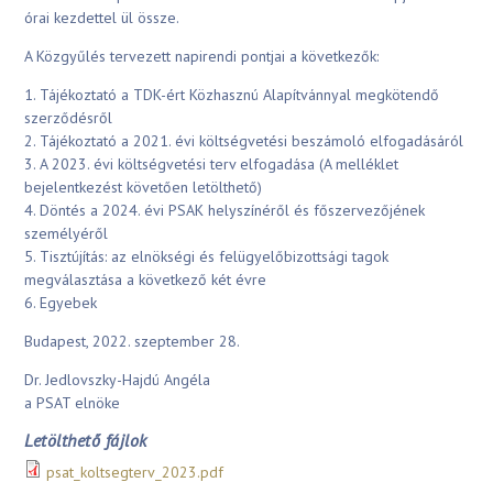
órai kezdettel ül össze.
A Közgyűlés tervezett napirendi pontjai a következők:
1. Tájékoztató a TDK-ért Közhasznú Alapítvánnyal megkötendő
szerződésről
2. Tájékoztató a 2021. évi költségvetési beszámoló elfogadásáról
3. A 2023. évi költségvetési terv elfogadása (A melléklet
bejelentkezést követően letölthető)
4. Döntés a 2024. évi PSAK helyszínéről és főszervezőjének
személyéről
5. Tisztújítás: az elnökségi és felügyelőbizottsági tagok
megválasztása a következő két évre
6. Egyebek
Budapest, 2022. szeptember 28.
Dr. Jedlovszky-Hajdú Angéla
a PSAT elnöke
Letölthető fájlok
psat_koltsegterv_2023.pdf