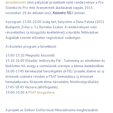
társadalomért
című pályázati projektünk nyitó rendezvénye a Pro
Scientia és Pro Arte Aranyérmek átadásának napján, 2015.
november 19-én délután lesz,
Kalandra FEL!
címmel.
A program 15.00-20.00 óráig tart, helyszíne a Duna Palota (1051
Budapest, Zrínyi u. 5.), Kornélia Szalon. A rendezvényen való
részvételhez (a közgyűlés kivételével) a korábbi felhívásban
foglaltak szerinti előzetes regisztráció szükséges.
A részletes program a következő:
15.00-15.10 Megnyitó, köszöntő
15.10-16.00 Előadás: Jedlovszky Pál - Tudomány az elméleten és
kísérleten túl, avagy a szimulációk szerepe a kémiai kutatásokban
16.00-17.45 Kerekasztal beszélgetés (A FEL! projekt, illetve az új
érmesek számára röviden a PSAT bemutatása, új érmesek
bemutatkozása. Központi téma: társadalmi felelősségvállalás)
17.45-18.45 Vacsora (állófogadás)
19.00-20.00 A
PSAT közgyűlése
A projekt az Emberi Erőforrások Minisztériuma megbízásából