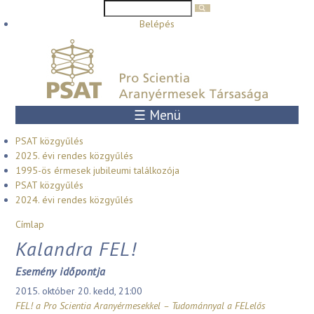
Keresés űrlap
Keresés
Ugrás a tartalomra
Belépés
☰ Menü
PSAT közgyűlés
2025. évi rendes közgyűlés
1995-ös érmesek jubileumi találkozója
PSAT közgyűlés
2024. évi rendes közgyűlés
Jelenlegi hely
Címlap
Kalandra FEL!
Esemény időpontja
2015. október 20. kedd, 21:00
FEL! a Pro Scientia Aranyérmesekkel – Tudománnyal a FELelős